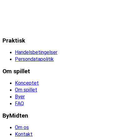
Hver enkelt ByMidten spil får sit eget lokale præg i form af lokale
billeder af seværdigheder og spørgsmål til byen og egnen.
Praktisk
Handelsbetingelser
Persondatapolitik
Om spillet
Konceptet
Om spillet
Byer
FAQ
ByMidten
Om os
Kontakt