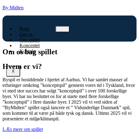
By Midten
Byer
Om os
Om spillet
Konceptet
Om os bag spillet
Kontakt
Hvem er vi?
X
Byspil er bosiddende i hjertet af Aarhus. Vi har samlet masser af
erfaringer omkring ”konceptspil” gennem vores tid i Tyskland, hvor
vi med stor succes har solgt ”konceptspil” i over 100 forskellige
byer. Vi har nu besluttet os for at starte med flere forskellige
”konceptspil” i flere danske byer. I 2025 vil vi ved siden af
”ByMidten” spillet også lancere et ” Vidunderlige Danmark” spil,
som kommer til at være på både tysk og dansk. Ultimo 2025 vil vi
præsentere et miljø/klimaspil.
LÆs mere om spillet